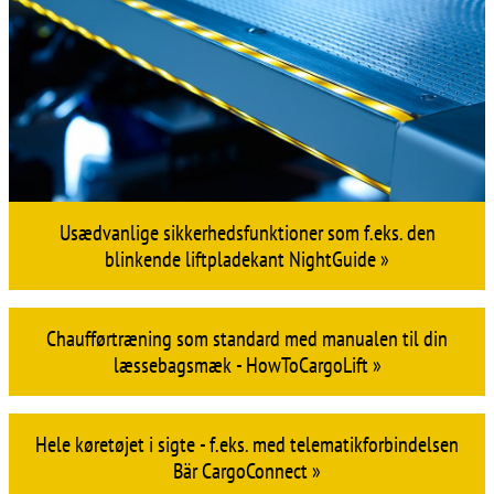
Usædvanlige sikkerhedsfunktioner som f.eks. den
blinkende liftpladekant NightGuide »
Chaufførtræning som standard med manualen til din
læssebagsmæk - HowToCargoLift »
Hele køretøjet i sigte - f.eks. med telematikforbindelsen
Bär CargoConnect »