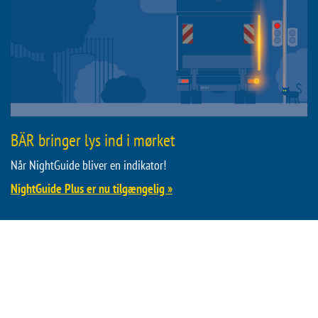
BÄR bringer lys ind i mørket
Når NightGuide bliver en indikator!
NightGuide Plus er nu tilgængelig »