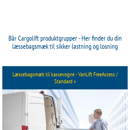
Bär Cargolift produktgrupper - Her finder du din
læssebagsmæk til sikker lastning og losning
Læssebagsmæk til kassevogne - VanLift FreeAccess /
Standard »