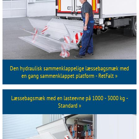
Den hydraulisk sammenklappelige læssebagsmæk med
en gang sammenklappet platform - RetFalt »
Læssebagsmæk med en lasteevne på 1000 - 3000 kg -
Standard »