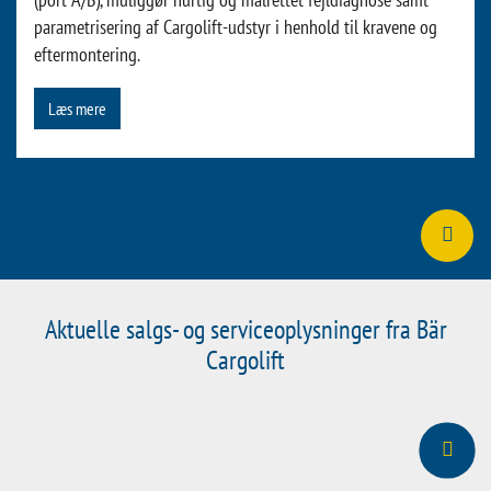
tilgængelige som 3D-billeder, så du kan se disse dele fra alle
sider.
Besøg WebShop
Bär CargoCheck diagnostisk software
Bär CargoCheck, der er tilsluttet via et standard USB-kabel
(port A/B), muliggør hurtig og målrettet fejldiagnose samt
parametrisering af Cargolift-udstyr i henhold til kravene og
eftermontering.
Læs mere