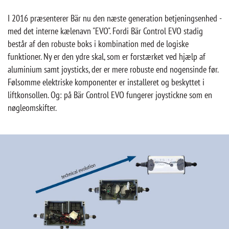
I 2016 præsenterer Bär nu den næste generation betjeningsenhed -
med det interne kælenavn "EVO". Fordi Bär Control EVO stadig
består af den robuste boks i kombination med de logiske
funktioner. Ny er den ydre skal, som er forstærket ved hjælp af
aluminium samt joysticks, der er mere robuste end nogensinde før.
Følsomme elektriske komponenter er installeret og beskyttet i
liftkonsollen. Og: på Bär Control EVO fungerer joystickne som en
nøgleomskifter.