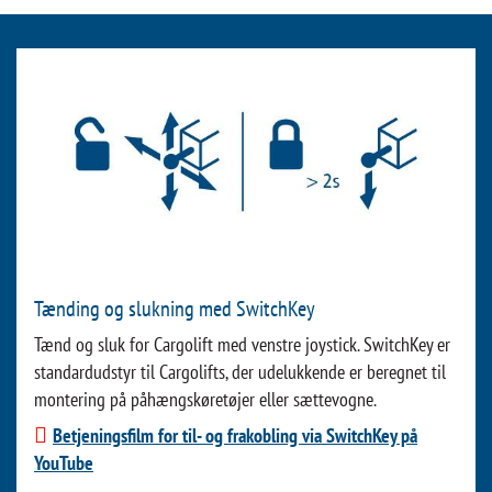
Tænding og slukning med SwitchKey
Tænd og sluk for Cargolift med venstre joystick. SwitchKey er
standardudstyr til Cargolifts, der udelukkende er beregnet til
montering på påhængskøretøjer eller sættevogne.
Betjeningsfilm for til- og frakobling via SwitchKey på
YouTube