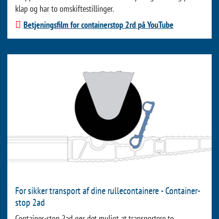
klap og har to omskiftestillinger.
Betjeningsfilm for containerstop 2rd på YouTube
For sikker transport af dine rullecontainere - Container-
stop 2ad
Container-stop 2ad gør det muligt at transportere to