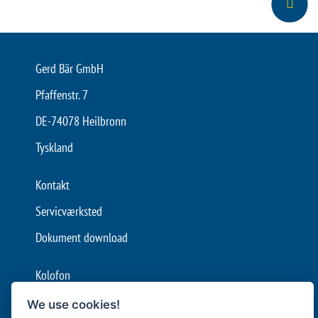
Gerd Bär GmbH
Pfaffenstr. 7
DE-74078 Heilbronn
Tyskland
Kontakt
Servicværksted
Dokument download
Kolofon
Generelle vilkår og betingelser
We use cookies!