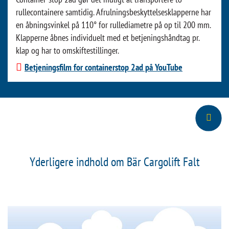
rullecontainere samtidig. Afrulningsbeskyttelsesklapperne har
en åbningsvinkel på 110° for rullediametre på op til 200 mm.
Klapperne åbnes individuelt med et betjeningshåndtag pr.
klap og har to omskiftestillinger.
Betjeningsfilm for containerstop 2ad på YouTube
Yderligere indhold om Bär Cargolift Falt