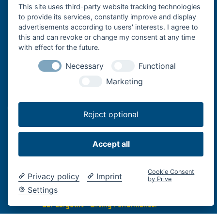
Databeskyttelse
This site uses third-party website tracking technologies
to provide its services, constantly improve and display
Cookie-indstillinger
advertisements according to users' interests. I agree to
this and can revoke or change my consent at any time
Bär Cargolift er Europas førende producent af læssebagsmække og
with effect for the future.
læsseramper med hovedkontor i Heilbronn, Tyskland.
Necessary
Functional
Familievirksomheden med over 40 års erfaring er en førende
Marketing
leverandør og innovationsleder inden for effektiv godstransport
med erhvervskøretøjer. Dets løftesystemer bag på køretøjet
understøtter professionel logistik af fødevarer og drikkevarer med
Reject optional
lastbiler og trailere samt langdistancetransport med sættevogne,
håndværksvirksomheder med varevogne eller speditører og
logistikvirksomheder på den »sidste kilometer«.
Accept all
Cookie Consent
Privacy policy
Imprint
by Prive
Settings
Bär Cargolift - Lifting Performance.