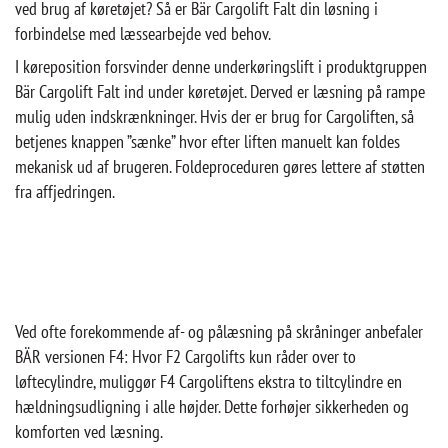
ved brug af køretøjet? Så er Bär Cargolift Falt din løsning i
forbindelse med læssearbejde ved behov.
I køreposition forsvinder denne underkøringslift i produktgruppen
Bär Cargolift Falt ind under køretøjet. Derved er læsning på rampe
mulig uden indskrænkninger. Hvis der er brug for Cargoliften, så
betjenes knappen ”sænke” hvor efter liften manuelt kan foldes
mekanisk ud af brugeren. Foldeproceduren gøres lettere af støtten
fra affjedringen.
Ved ofte forekommende af- og pålæsning på skråninger anbefaler
BÄR versionen F4: Hvor F2 Cargolifts kun råder over to
løftecylindre, muliggør F4 Cargoliftens ekstra to tiltcylindre en
hældningsudligning i alle højder. Dette forhøjer sikkerheden og
komforten ved læsning.