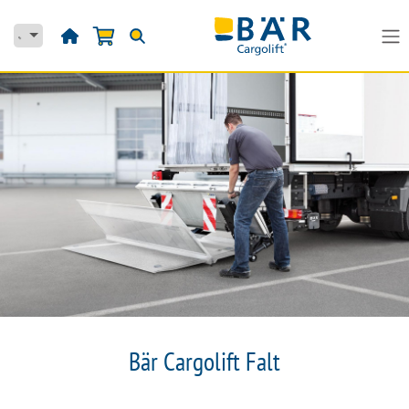
Skip to Content
Bär Cargolift Falt