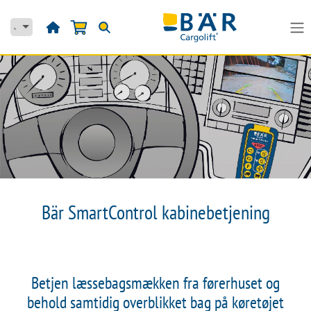
Skip to Content
Bär SmartControl kabinebetjening
Betjen læssebagsmækken fra førerhuset og
behold samtidig overblikket bag på køretøjet