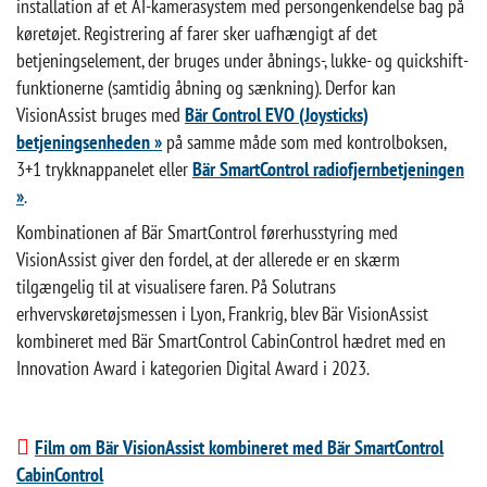
installation af et AI-kamerasystem med persongenkendelse bag på
køretøjet. Registrering af farer sker uafhængigt af det
betjeningselement, der bruges under åbnings-, lukke- og quickshift-
funktionerne (samtidig åbning og sænkning). Derfor kan
VisionAssist bruges med
Bär Control EVO (Joysticks)
betjeningsenheden »
på samme måde som med kontrolboksen,
3+1 trykknappanelet eller
Bär SmartControl radiofjernbetjeningen
»
.
Kombinationen af Bär SmartControl førerhusstyring med
VisionAssist giver den fordel, at der allerede er en skærm
tilgængelig til at visualisere faren. På Solutrans
erhvervskøretøjsmessen i Lyon, Frankrig, blev Bär VisionAssist
kombineret med Bär SmartControl CabinControl hædret med en
Innovation Award i kategorien Digital Award i 2023.
Film om Bär VisionAssist kombineret med Bär SmartControl
CabinControl