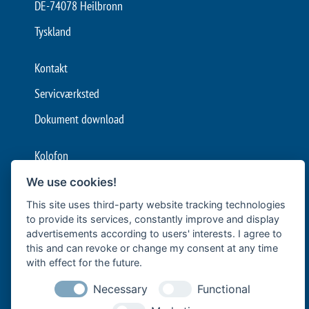
DE-74078 Heilbronn
Tyskland
Kontakt
Servicværksted
Dokument download
Kolofon
Generelle vilkår og betingelser
We use cookies!
Databeskyttelse
This site uses third-party website tracking technologies
to provide its services, constantly improve and display
Cookie-indstillinger
advertisements according to users' interests. I agree to
this and can revoke or change my consent at any time
Bär Cargolift er Europas førende producent af læssebagsmække og
with effect for the future.
læsseramper med hovedkontor i Heilbronn, Tyskland.
Necessary
Functional
Familievirksomheden med over 40 års erfaring er en førende