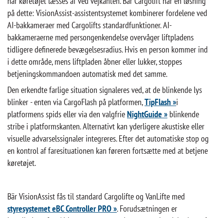
når køretøjet læsses af ved vejkanten. Bär Cargolift har en løsning
på dette: VisionAssist-assistentsystemet kombinerer fordelene ved
AI-bakkameraer med Cargolifts standardfunktioner. AI-
bakkameraerne med persongenkendelse overvåger liftpladens
tidligere definerede bevægelsesradius. Hvis en person kommer ind
i dette område, mens liftpladen åbner eller lukker, stoppes
betjeningskommandoen automatisk med det samme.
Den erkendte farlige situation signaleres ved, at de blinkende lys
blinker - enten via CargoFlash på platformen,
TipFlash »
i
platformens spids eller via den valgfrie
NightGuide »
blinkende
stribe i platformskanten. Alternativt kan yderligere akustiske eller
visuelle advarselssignaler integreres. Efter det automatiske stop og
en kontrol af faresituationen kan føreren fortsætte med at betjene
køretøjet.
Bär VisionAssist fås til standard Cargolifte og VanLifte med
styresystemet eBC Controller PRO »
. Forudsætningen er