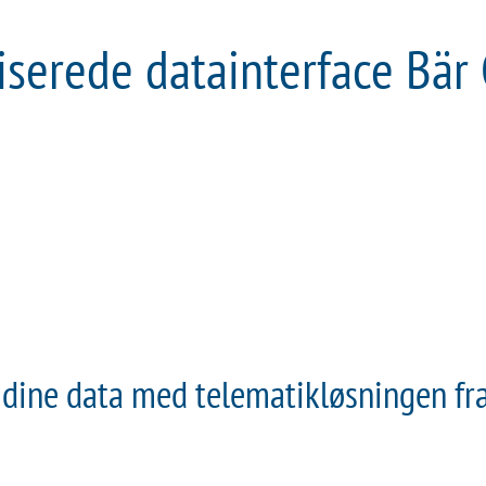
iserede datainterface Bär
 dine data med telematikløsningen fr