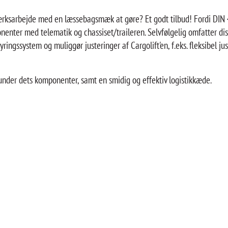
værksarbejde med en læssebagsmæk at gøre? Et godt tilbud! Fordi DIN
nenter med telematik og chassiset/traileren. Selvfølgelig omfatter di
tyringssystem og muliggør justeringer af Cargolift'en, f.eks. fleksibel 
under dets komponenter, samt en smidig og effektiv logistikkæde.