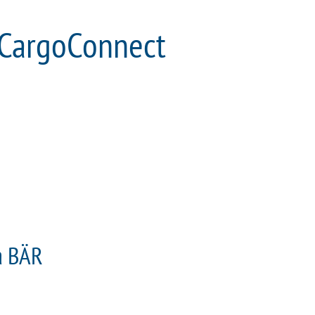
 CargoConnect
a BÄR