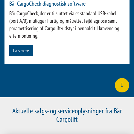
eksplosionsbillede. Alternativt kan du bruge forskellige
søgemuligheder. Desuden er mere end 3.000 Bär-reservedele
tilgængelige som 3D-billeder, så du kan se disse dele fra alle
sider.
Besøg WebShop
Bär CargoCheck diagnostisk software
Bär CargoCheck, der er tilsluttet via et standard USB-kabel
(port A/B), muliggør hurtig og målrettet fejldiagnose samt
parametrisering af Cargolift-udstyr i henhold til kravene og
eftermontering.
Læs mere