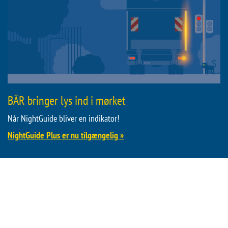
BÄR bringer lys ind i mørket
Når NightGuide bliver en indikator!
NightGuide Plus er nu tilgængelig »