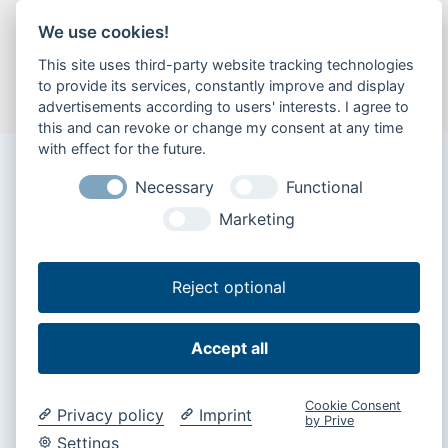
We use cookies!
This site uses third-party website tracking technologies
to provide its services, constantly improve and display
advertisements according to users' interests. I agree to
this and can revoke or change my consent at any time
with effect for the future.
Aktuelle salgs- og serviceoplysninger fra Bär
Necessary
Functional
Cargolift
Marketing
Reject optional
Accept all
Flere nyheder »
Cookie Consent
Privacy policy
Imprint
by Prive
Download af dokumenter
Settings