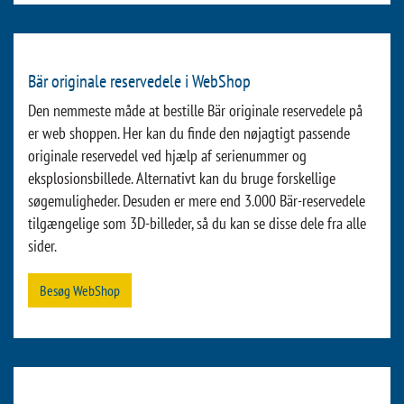
på billedet af delen eller materialenummeret, kommer du
direkte til denne reservedel i webshoppen - forudsat at du er
registreret. Ud over et udvalg af de mest almindelige originale
BÄR-reservedele, giver det nye katalog over reservedele dig
yderligere oplysninger om Bär-specifikke teknologier og
innovationer, samt muligheder for eftermontering, vores
service og vores online-tjenester. Se selv:
Til kataloget over reservedele
Bär originale reservedele i WebShop
Den nemmeste måde at bestille Bär originale reservedele på
er web shoppen. Her kan du finde den nøjagtigt passende
originale reservedel ved hjælp af serienummer og