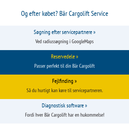
Innovative teknologier som f.eks. radiofjernbetjeningen
Bär SmartControl »
Robust, holdbar og vægtoptimering og høj værdiappeal -
aluminiums-liftplader »
Og efter købet? Bär Cargolift Service
Søgning efter servicepartnere »
Ved radiussøgning i GoogleMaps