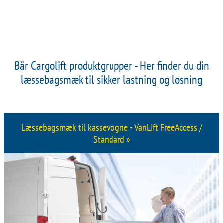
Bär Cargolift produktgrupper - Her finder du din
læssebagsmæk til sikker lastning og losning
Læssebagsmæk til kassevogne - VanLift FreeAccess /
Standard »