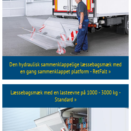
Den hydraulisk sammenklappelige læssebagsmæk med
en gang sammenklappet platform - RetFalt »
Læssebagsmæk med en lasteevne på 1000 - 3000 kg -
Standard »