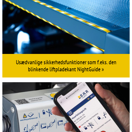
Usædvanlige sikkerhedsfunktioner som f.eks. den
blinkende liftpladekant NightGuide »