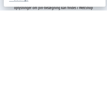
Driftsvejledninger »
Driftsmanualer for hver Bär Cargolift på forskellige sprog
Kredsløbsdiagrammer »
Kredsløbsdiagrammer, hydrauliske kredsløbsdiagrammer,
oplysninger om pin-belægning kan findes i WebShop
Certifikater »
Uanset om du har brug for certifikater for
underkørselsbeskyttelsen, lastsikringen eller anhængertrækket.