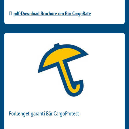
du vil have!
pdf-Download Brochure om Bär CargoRate
Forlænget garanti Bär CargoProtect
Succes er ikke et tilfælde. Med forlænget garanti, som kan