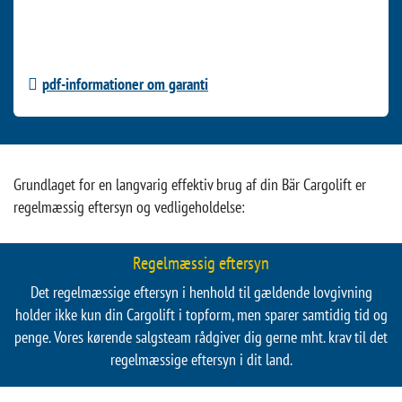
på nye Cargolifts samt 24 måneders garanti på Bär originale
reservedele. Du kan indsende garantiansøgningen via Bär
Cargolift WebShop.
pdf-informationer om garanti
Grundlaget for en langvarig effektiv brug af din Bär Cargolift er
regelmæssig eftersyn og vedligeholdelse:
Regelmæssig eftersyn
Det regelmæssige eftersyn i henhold til gældende lovgivning
holder ikke kun din Cargolift i topform, men sparer samtidig tid og
penge. Vores kørende salgsteam rådgiver dig gerne mht. krav til det
regelmæssige eftersyn i dit land.