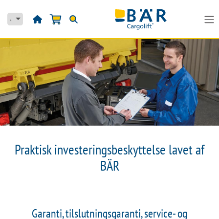
Skip to Content
Praktisk investeringsbeskyttelse lavet af
BÄR
Garanti, tilslutningsgaranti, service- og