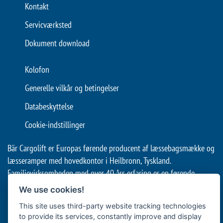
Kontakt
Servicværksted
Dokument download
Kolofon
Generelle vilkår og betingelser
Databeskyttelse
Cookie-indstillinger
Bär Cargolift er Europas førende producent af læssebagsmække og
læsseramper med hovedkontor i Heilbronn, Tyskland.
Familievirksomheden med over 40 års erfaring er en førende
leverandør og innovationsleder inden for effektiv godstransport
We use cookies!
med erhvervskøretøjer. Dets løftesystemer bag på køretøjet
This site uses third-party website tracking technologies
understøtter professionel logistik af fødevarer og drikkevarer med
to provide its services, constantly improve and display
lastbiler og trailere samt langdistancetransport med sættevogne,