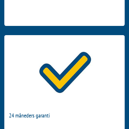
købes som tillæg, til din Bär Cargolift kan du forlænge den 24
måneders garanti ved behov og derved kan dit budget undgå
ubehagelige overraskelser. Helt sikkert.
24 måneders garanti
Med BÄR får du 24 måneders garanti på dele og arbejdskraft