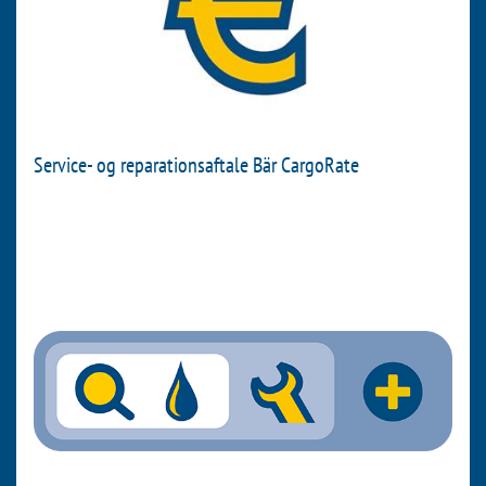
Service- og reparationsaftale Bär CargoRate
Fuld service, ingen risiko. Med service- og
reparationskontrakten ændrer du svært kalkulerbare
omkostninger til en fast månedsrate. Og vores certificerede
servicepartnere søger for at din Bär Cargolift altid er i
topform. Hele dets levetid.
NYHED: Du bestemmer, hvor meget investeringsbeskyttelse