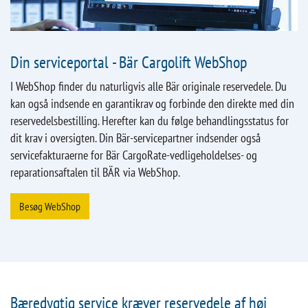
Din serviceportal - Bär Cargolift WebShop
I WebShop finder du naturligvis alle Bär originale reservedele. Du
kan også indsende en garantikrav og forbinde den direkte med din
reservedelsbestilling. Herefter kan du følge behandlingsstatus for
dit krav i oversigten. Din Bär-servicepartner indsender også
servicefakturaerne for Bär CargoRate-vedligeholdelses- og
reparationsaftalen til BÄR via WebShop.
Besøg WebShop
Bæredygtig service kræver reservedele af høj