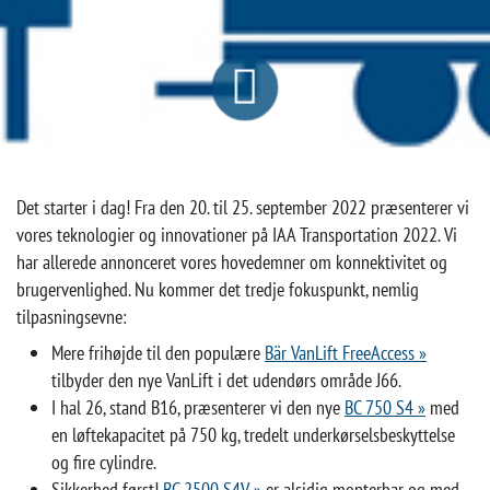
Det starter i dag! Fra den 20. til 25. september 2022 præsenterer vi
vores teknologier og innovationer på IAA Transportation 2022. Vi
har allerede annonceret vores hovedemner om konnektivitet og
brugervenlighed. Nu kommer det tredje fokuspunkt, nemlig
tilpasningsevne:
Mere frihøjde til den populære
Bär VanLift FreeAccess »
tilbyder den nye VanLift i det udendørs område J66.
I hal 26, stand B16, præsenterer vi den nye
BC 750 S4 »
med
en løftekapacitet på 750 kg, tredelt underkørselsbeskyttelse
og fire cylindre.
Sikkerhed først!
BC 2500 S4V »
er alsidig monterbar og med