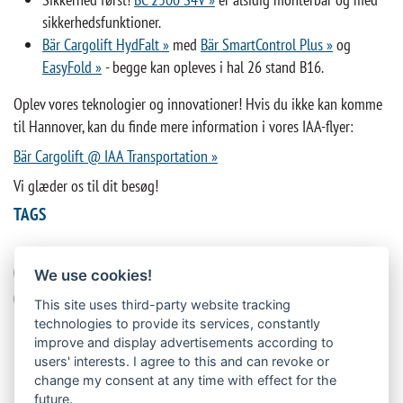
sikkerhedsfunktioner.
Bär Cargolift HydFalt »
med
Bär SmartControl Plus »
og
EasyFold »
- begge kan opleves i hal 26 stand B16.
Oplev vores teknologier og innovationer! Hvis du ikke kan komme
til Hannover, kan du finde mere information i vores IAA-flyer:
Bär Cargolift @ IAA Transportation »
Vi glæder os til dit besøg!
TAGS
Betjening
Fair
Lastning/losning af gods
Læssebagsmæk
We use cookies!
Salg
This site uses third-party website tracking
technologies to provide its services, constantly
improve and display advertisements according to
users' interests. I agree to this and can revoke or
change my consent at any time with effect for the
future.