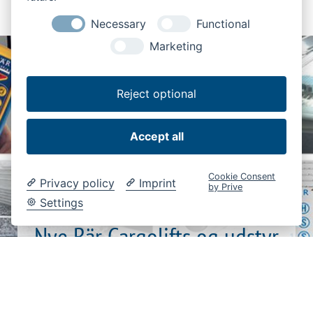
Necessary
Functional
Marketing
Reject optional
Accept all
Cookie Consent
Privacy policy
Imprint
by Prive
Settings
Nye Bär Cargolifts og udstyr
(VI 08/2022)