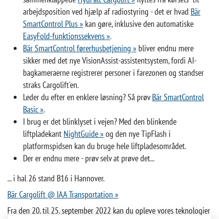
arbejdsposition ved hjælp af radiostyring - det er hvad
Bär
SmartControl Plus »
kan gøre, inklusive den automatiske
EasyFold-funktionssekvens »
.
Bär SmartControl førerhusbetjening »
bliver endnu mere
sikker med det nye VisionAssist-assistentsystem, fordi AI-
bagkameraerne registrerer personer i farezonen og standser
straks Cargolift'en.
Leder du efter en enklere løsning? Så prøv
Bär SmartControl
Basic »
.
I brug er det blinklyset i vejen? Med den blinkende
liftpladekant
NightGuide »
og den nye TipFlash i
platformspidsen kan du bruge hele liftpladesområdet.
Der er endnu mere - prøv selv at prøve det...
... i hal 26 stand B16 i Hannover.
Bär Cargolift @ IAA Transportation »
Fra den 20. til 25. september 2022 kan du opleve vores teknologier