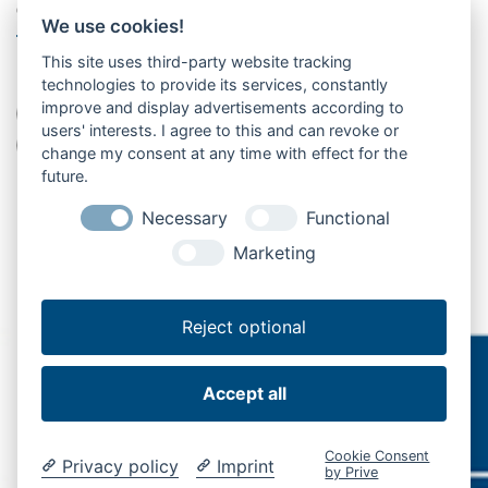
og innovationer - vi glæder os til dit besøg!
We use cookies!
TAGS
This site uses third-party website tracking
technologies to provide its services, constantly
improve and display advertisements according to
Betjening
Fair
Lastning/losning af gods
Læssebagsmæk
users' interests. I agree to this and can revoke or
Radiofjernbetjening
Salg
Sikkerhed
change my consent at any time with effect for the
future.
Necessary
Functional
Marketing
Reject optional
Accept all
Cookie Consent
Privacy policy
Imprint
by Prive