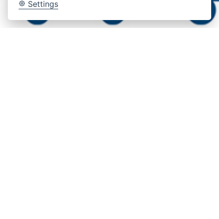
Settings
Lifting Performance in
adaptability @ IAA
Transportation 2022 (VI
06/22)