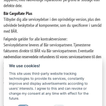
defekte dele.
Bär CargoRate Plus
Tilbyder dig alle serviceydelser i den oprindelige version, plus den
udvidede beskyttelse af komponenter, som du specificerer i samråd
med BÄR.
Følgende gælder for alle kontraktversioner:
Serviceydelserne leveres af Bär-servicepartnere. Tjenesterne
faktureres direkte til BÄR via Bär-servicepartneren. Eventuelle
nødvendige reservedele refunderes til vores servicepartnere til den
oprindelige købspris for at sikre en fair og gennemsigtig
We use cookies!
fakturering.
This site uses third-party website tracking
Mere information om Bär CargoRate »
technologies to provide its services, constantly
Vælg den rigtige version til dig, og få gavn af Bär Cargolifts
improve and display advertisements according to
users' interests. I agree to this and can revoke or
mangeårige erfaring og ekspertise. BÄR giver dig gerne detaljeret
change my consent at any time with effect for the
rådgivning eller hjælper dig med at indgå en kontrakt.
future.
Kontakt os »