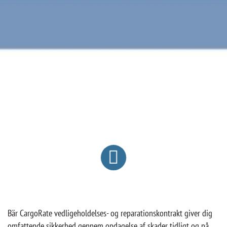
Bär CargoRate vedligeholdelses- og reparationskontrakt giver dig
omfattende sikkerhed gennem opdagelse af skader tidligt og på