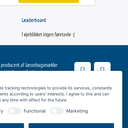
Leaderboard
I øjeblikket ingen føretavle :(
de producent af læssebagsmække
i Heilbronn, Tyskland.
0 års erfaring er en førende
nden for effektiv godstransport
te tracking technologies to provide its services, constantly
tesystemer bag på køretøjet
ts according to users' interests. I agree to this and can
any time with effect for the future.
k af fødevarer og drikkevarer
langdistancetransport med
ry
Functional
Marketing
eder med varevogne eller
er på den »sidste kilometer«.