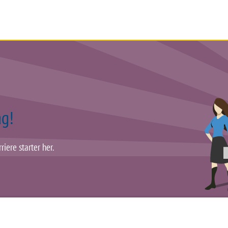
SERVICE
DOKUMENTER
FIRMA
ag!
riere starter her.