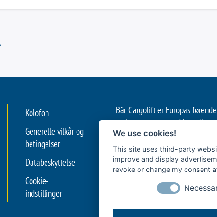
.
Bär Cargolift er Europas føren
Kolofon
og læsseramper med hovedkontor 
Generelle vilkår og
We use cookies!
Familievirksomheden med over 4
betingelser
leverandør og innovationsleder i
This site uses third-party websi
med erhvervskøretøjer. Dets løf
improve and display advertisemen
Databeskyttelse
revoke or change my consent at 
understøtter professionel logisti
Cookie-
med lastbiler og trailere samt 
Necessa
indstillinger
sættevogne, håndværksvirksomh
speditører og logistikvirksomhed