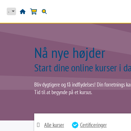
Skip to Content
HJEM
PRODUKTER
Nå nye højder
Start dine online kurser i d
Bliv dygtigere og få indflydelses! Din forretnings kar
Tid til at begynde på et kursus.
Alle kurser
Certificeringer