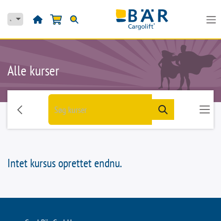
Skip to Content
Alle kurser
Intet kursus oprettet endnu.