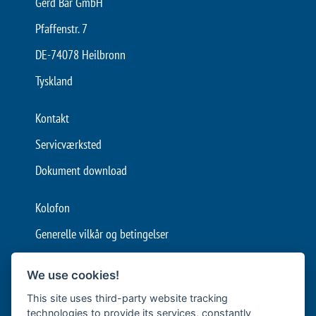
Gerd Bär GmbH
Pfaffenstr. 7
DE-74078 Heilbronn
Tyskland
Kontakt
Servicværksted
Dokument download
Kolofon
Generelle vilkår og betingelser
Databeskyttelse
We use cookies!
Cookie-indstillinger
This site uses third-party website tracking
technologies to provide its services, constantly